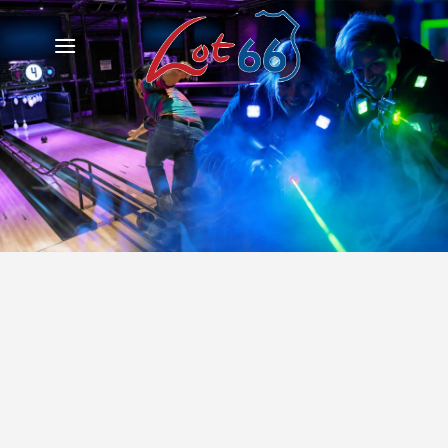
Ga
naar
inhoud